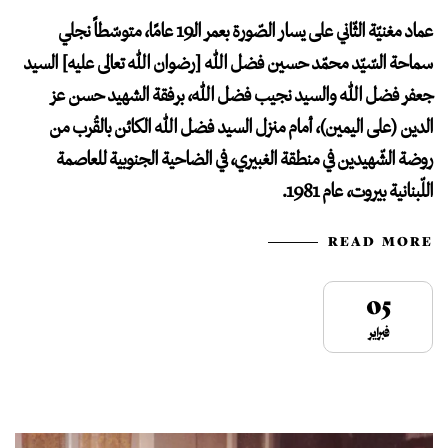
عماد مغنيّة الثّاني على يسار الصّورة بعمر الـ19 عامًا، متوسّطاً نجلي
سماحة السّيّد محمّد حسين فضل الله [رضوان الله تعالى عليه] السيد
جعفر فضل الله والسيد نجيب فضل الله، برفقة الشهيد حسن عز
الدين (على اليمين)، أمام منزل السيد فضل الله الكائن بالقُرب من
روضة الشّهيدين في منطقة الغبيري، في الضاحية الجنوبية للعاصمة
اللّبنانية بيروت، عام 1981.
READ MORE
05
فبراير