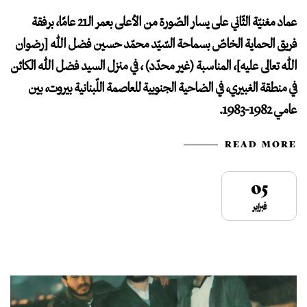
عماد مغنيّة الثّاني على يسار الصّورة من الأعلى بعمر الـ21 عامًا، برفقة
فريق الحماية الخاصّ بسماحة السّيّد محمّد حسين فضل الله [رضوان
الله تعالى عليه]، المناسبة (غير محدّد) ، في منزل السيد فضل الله الكائن
في منطقة الغبيري، في الضاحية الجنوبية للعاصمة اللّبنانية بيروت، بين
عامي 1982-1983.
READ MORE
05
فبراير