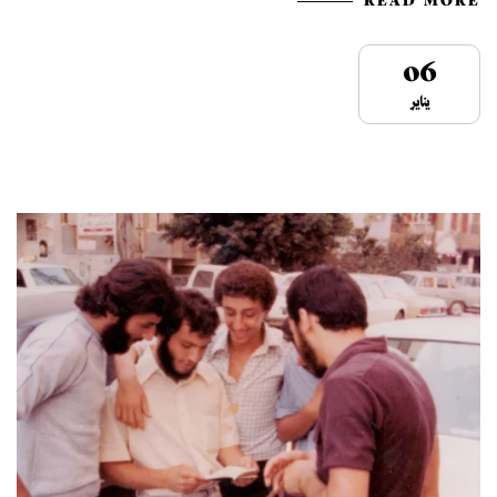
READ MORE
06
يناير