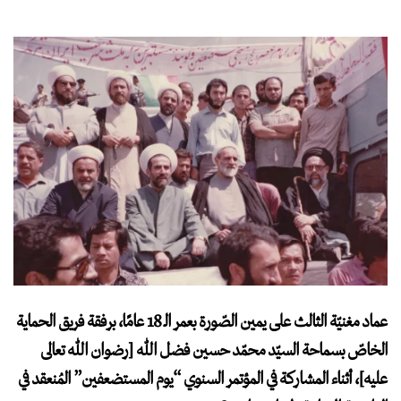
عماد مغنيّة الثالث على يمين الصّورة بعمر الـ 18 عامًا، برفقة فريق الحماية
الخاصّ بسماحة السيّد محمّد حسين فضل الله [رضوان الله تعالى
عليه]، أثناء المشاركة في المؤتمر السنوي “يوم المستضعفين” المُنعقد في