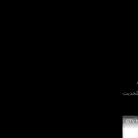
د
للحديث