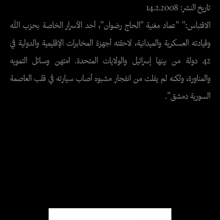
تاريخ النشر: 14.2.2008
الاقتباس:" "عماد مغنية "الحاج رضوان"، أحد الأسرار الخاصة بحزب الله
وقيادته العسكرية والميدانية، لاحقته أجهزة المخابرات الإقليمية والدولية في
42 دولة من بينها إسرائيل والولايات المتحدة. امتهن وسائل التمويه
والمناورة، ولكنه لم يفلت من انفجار مشبوه أصاب سيارته في قلب العاصمة
السورية دمشق".