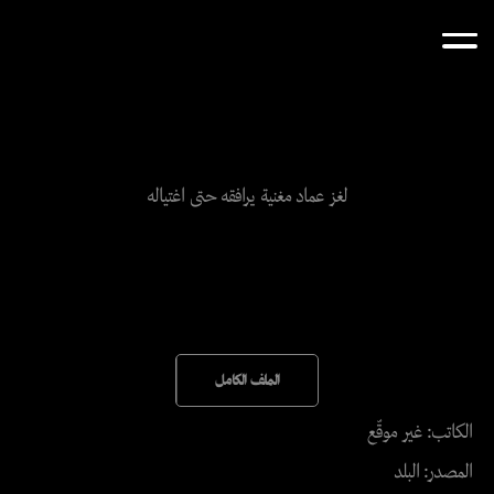
لغز عماد مغنية يرافقه حتى اغتياله
الملف الكامل
الكاتب: غير موقّع
المصدر: البلد