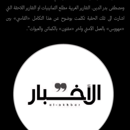
ومصطفى بدر الدين. التقارير الغربية مطلع الثمانينيات او التقارير اللاحقة التي
اشارت الى تلك الحقبة تكلمت بوضوح عن هذا التكامل «القاسي» بين
«مهووس» بالعمل الأمني وآخر «مفتون» بالكمائن والعبوات".