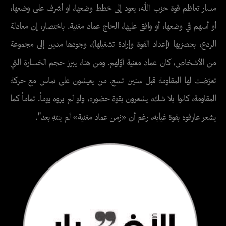
مسار تعاظم قوة حزب الله، يعود إلى خطط وضعها، او أشرف على وضعها،
أو أسهم في وضعها، أو وافق عليها، الحاج عماد مغنية. باختصار، إن معادلة
الردع، بعنصرَيها (إعداد القوة وإرادة تشغيلها)، وجودها مدين إلى مجموعة
من الأشخاص، كان عماد مغنية أوّلهم. ومن هنا، يبرز حجم الخسارة التي
تعرّضت لها المقاومة قبل سنين تسع. من يعيشون على تماس مع حركة
المقاومة، كانوا بلا شك، يشعرون بقوة حضوره، ولو لم يروه يوماً. تماماً كما
يشعر عارفوه بقوة غيابه، رغم أن «زمن عماد مغنية» لم ينتهِ بعد".