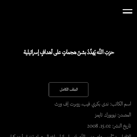
حزبُ الله يُهدِّدُ بشنّ هجماتٍ على أهدافٍ إسرائيلية
الملف الكامل
اسم الكاتب: ندى بكري فيب، روبرت إف ورث
المصدر: نيويورك تايمز
تاريخ النشر: 15.02. 2008