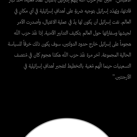
الاقتباس: “أمين عام حزب الله يتّهم إسرائيل باغتيال عماد مُغنية، أحد كبار
قادتها، ويُهدّد إسرائيل بتوجيه ضربةٍ على أهدافٍ إسرائيلية في أي مكانٍ في
العالم. نفت إسرائيل أن يكون لها يدٌ في عملية الاغتيال، وأصدرت الأمر
لجيشها وسفاراتها حول العالم بتكثيف التدابير الأمنية. إذا نفّذ حزب الله
هجوماً على إسرائيل خارج حدود الدولتين، سوف يكون ذلك خرقاً للسياسة
الحالية المجموعة. آخر مرة نفّذ حزب الله هكذا هجوم كان في مُنتصف
التسعينيات حينما اتُّهم مُغنية بالتخطيط لتفجير أهدافٍ إسرائيلية في
الأرجنتين.”