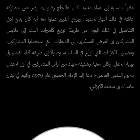
عادياً بالنسبة إلى عماد مغنية. كان «الحاج رضوان» يصر على مشاركة
عائلته في ذلك النهار تحديداً. ويروي الذين عملوا معه أنه كان يتابع أدق
التفاصيل في ذلك اليوم: من طريقة توزيع كاميرات البث، إلى ملابس
المشاركين في العرض العسكري، إلى الشعارات التي سيحملها المشاركون،
ومضمون الكتيّبات التي توزَّع في المناسبة، وصولاً إلى طريقة أداء القسَم في
نهاية الحفل. وكان مغنية وشقيقه جهاد من أوائل المشاركين في أول احتفال
بـ«يوم القدس العالمي» دعا إليه الإمام الخميني عام 1979، وأقيم في لبنان
عامذاك في منطقة الأوزاعي.