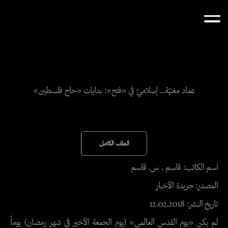
عماد مغنيّة… إسلاميّ في «فتح»: بدايات «حاج فلسطين»
الملف الكامل
اسم الكاتب: قاسم . س. قاسم
المصدر: جريدة الأخبار
تاريخ النشر: 12.02.2018
لم يكن «يوم القدس العالمي» (يوم الجمعة الأخير في شهر رمضان) يوماً