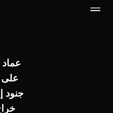
على م
جنود إ
خراج