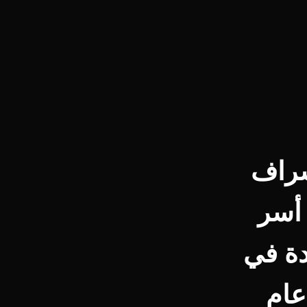
ل الاشراف
 أسر
دة في
عام